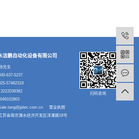
水洁鹏自动化设备有限公司
汤先生
0-637-5237
5-57482319
222038382
扫码咨询
49102803
le.tang@jptec.com.cn
营业执照
江苏省南京溧水经济开发区淳溧路18号