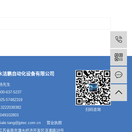
水洁鹏自动化设备有限公司
汤先生
0-637-5237
5-57482319
222038382
扫码咨询
49102803
le.tang@jptec.com.cn
营业执照
江苏省南京溧水经济开发区淳溧路18号