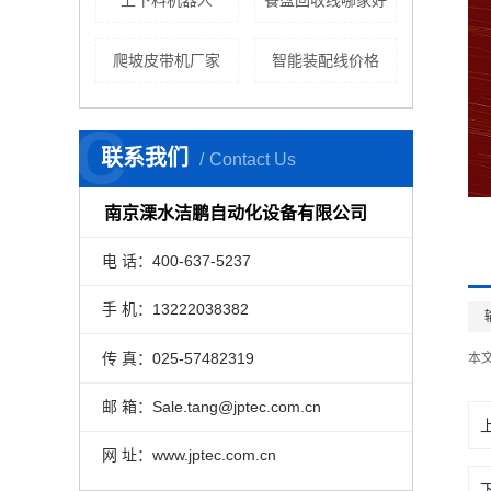
上下料机器人
餐盘回收线哪家好
爬坡皮带机厂家
智能装配线价格
C
联系我们
Contact Us
南京溧水洁鹏自动化设备有限公司
电 话：400-637-5237
手 机：13222038382
传 真：025-57482319
本
邮 箱：Sale.tang@jptec.com.cn
网 址：www.jptec.com.cn