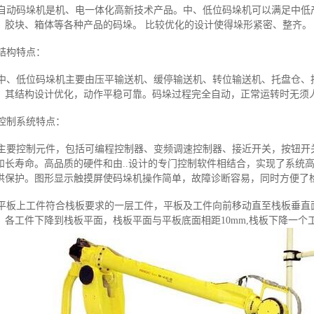
动码垛机是机、电一体化高新技术产品。中、低位码垛机可以满足中低
、胶块、箱体等各种产品的码垛。 比较优化的设计使得垛形紧密、整齐。
构特点：
、低位码垛机主要由压平输送机、缓停输送机、转位输送机、托盘仓、
。其结构设计优化，动作平稳可靠。码垛过程完全自动，正常运转时无须
制系统特点：
要控制元件，包括可编程控制器、变频调速控制器、接近开关，按钮开关
和长寿命。高品质的硬件和由..设计的专门控制软件相结合，实现了系统
供保护。图形显示触摸屏使码垛机操作简单，故障诊断容易，同时方便了
板上工件符合栈板要求的一层工件，平板及工件向前移动直至栈板垂直
。各工件下降到栈板平面，栈板平面与平板底面相距10mm,栈板下降一