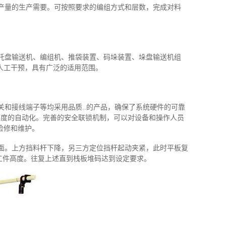
产量的生产需要。可按照要求的编组方式和层数，完成对料
托盘输送机、编组机、推袋装置、码垛装置、垛盘输送机组
人工干预，具有广泛的适用范围。
和接线端子等均采用品质..的产品，确保了系统硬件的可靠
高度的自动化。完善的安全联锁机制，可以对设备和操作人员
检修和维护。
面。上方挡料杆下降，另三方定位挡杆起动夹紧，此时平板复
个工件高度。往复上述直到栈板堆码达到设定要求。