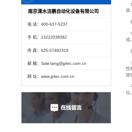
自
袋
南京溧水洁鹏自动化设备有限公司
结
电 话：400-637-5237
中
手 机：13222038382
成
传 真：025-57482319
控
主
邮 箱：Sale.tang@jptec.com.cn
性
提
网 址：www.jptec.com.cn
平
位