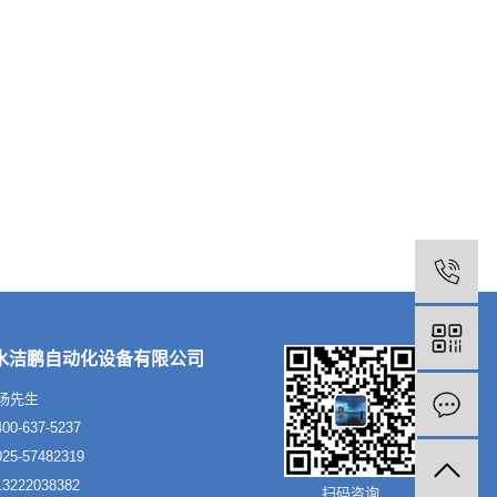
水洁鹏自动化设备有限公司
汤先生
0-637-5237
5-57482319
222038382
扫码咨询