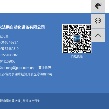
水洁鹏自动化设备有限公司
汤先生
0-637-5237
5-57482319
222038382
扫码咨询
49102803
le.tang@jptec.com.cn
营业执照
江苏省南京溧水经济开发区淳溧路18号
鞍山南京输送线
, 欢迎来电咨询！