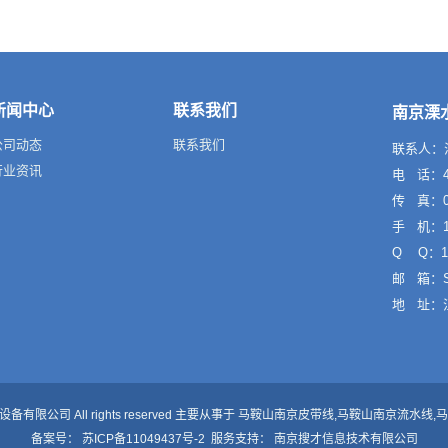
新闻中心
联系我们
南京溧
公司动态
联系我们
联系人：
行业资讯
电 话：40
传 真：02
手 机：13
Q Q：10
邮 箱：Sa
地 址：
备有限公司 All rights reserved 主要从事于
马鞍山南京皮带线
,
马鞍山南京流水线
,
马
备案号：
苏ICP备11049437号-2
服务支持：
南京搜才信息技术有限公司